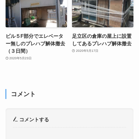
ビル５F部分でエレベータ
足立区の倉庫の屋上に設置
ー無しのプレハブ解体撤去
してあるプレハブ解体撤去
（３日間）
2020年5月17日
2020年5月23日
コメント
コメントする