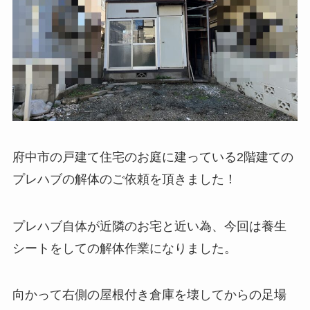
府中市の戸建て住宅のお庭に建っている2階建ての
プレハブの解体のご依頼を頂きました！
プレハブ自体が近隣のお宅と近い為、今回は養生
シートをしての解体作業になりました。
向かって右側の屋根付き倉庫を壊してからの足場