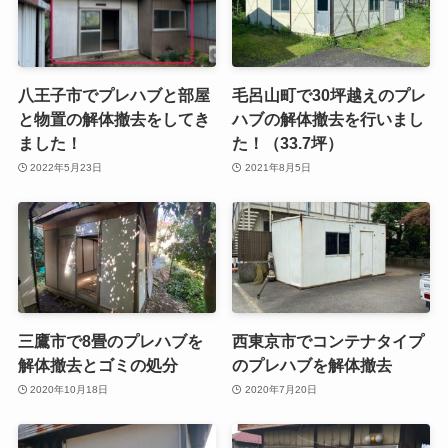
八王子市でプレハブと部屋
毛呂山町で30坪越えのプレ
と物置の解体撤去をしてき
ハブの解体撤去を行いまし
ました！
た！（33.7坪）
2022年5月23日
2021年8月5日
三鷹市で8畳のプレハブを
西東京市でコンテナタイプ
解体撤去とゴミの処分
のプレハブを解体撤去
2020年10月18日
2020年7月20日