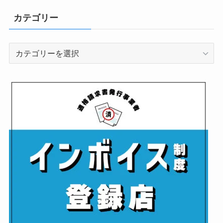
カテゴリー
カ
テ
ゴ
リ
ー