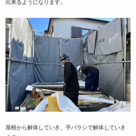
出来るようになります。
屋根から解体していき、手バラシで解体していき