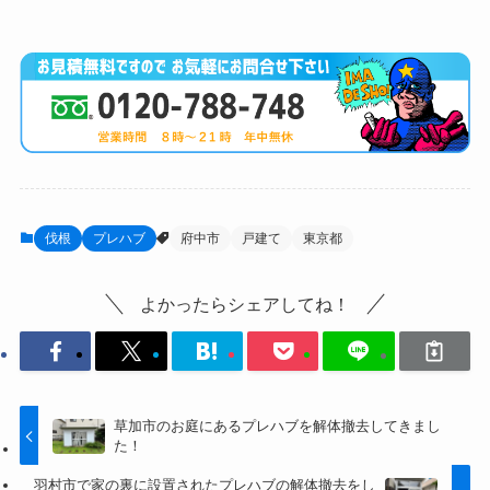
伐根
プレハブ
府中市
戸建て
東京都
よかったらシェアしてね！
草加市のお庭にあるプレハブを解体撤去してきまし
た！
羽村市で家の裏に設置されたプレハブの解体撤去をし