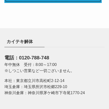
カイテキ解体
電話：0120-788-748
年中無休 受付：8:00～17:00
※しつこい営業など一切ございません。
本社：東京都立川市高松町2-12-14
埼玉倉庫：埼玉県所沢市松郷229-10
神奈川倉庫：神奈川県茅ケ崎市下寺尾1770-24