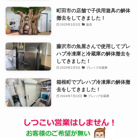
町田市の店舗で子供用遊具の解体
撤去をしてきました！
2025年3月2日
遊具
藤沢市の魚屋さんで使用してプレ
ハブ冷凍庫と冷蔵庫の解体撤去を
してきました！
2025年2月5日
プレハブ冷蔵庫
箱根町でプレハブ冷凍庫の解体撤
去をしてきました！
2024年7月22日
プレハブ冷蔵庫