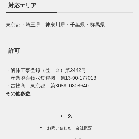
対応エリア
東京都・埼玉県・神奈川県・千葉県・群馬県
許可
・解体工事登録（登ー２）第2442号
・産業廃棄物収集運搬 第13-00-177013
・古物商 東京都 第308810808640
その他多数
お問い合わせ
会社概要