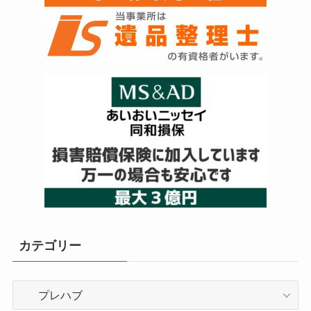
カテゴリー
カ
テ