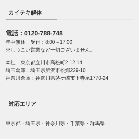
カイテキ解体
電話：0120-788-748
年中無休 受付：8:00～17:00
※しつこい営業など一切ございません。
本社：東京都立川市高松町2-12-14
埼玉倉庫：埼玉県所沢市松郷229-10
神奈川倉庫：神奈川県茅ケ崎市下寺尾1770-24
対応エリア
東京都・埼玉県・神奈川県・千葉県・群馬県