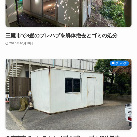
三鷹市で8畳のプレハブを解体撤去とゴミの処分
2020年10月18日
プレハブ