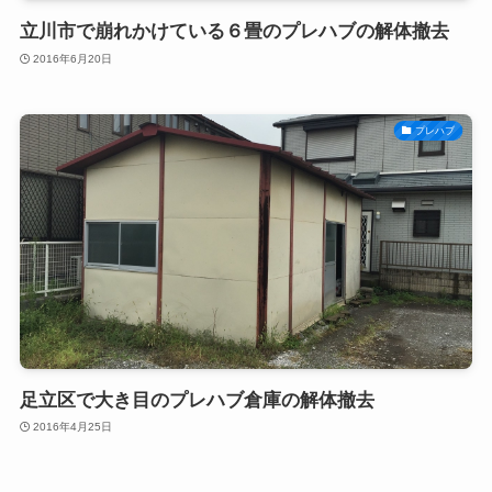
立川市で崩れかけている６畳のプレハブの解体撤去
2016年6月20日
プレハブ
足立区で大き目のプレハブ倉庫の解体撤去
2016年4月25日