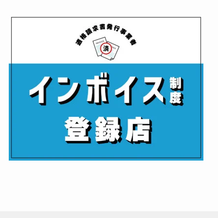
ゴ
リ
ー