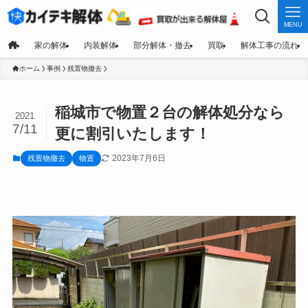
MENU
家の解体
内装解体
部分解体・撤去
買取
解体工事の流れ
ホーム
事例
残置物撤去
稲城市で物置２台の解体処分なら
2021
7/11
更に割引いたします！
2023年7月6日
残置物撤去
物置