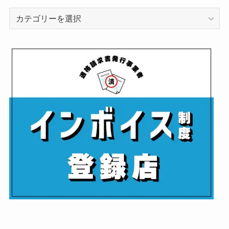
カ
テ
ゴ
リ
ー