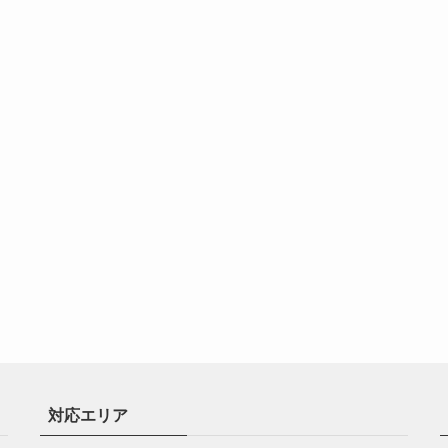
対応エリア