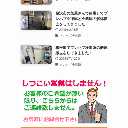
藤沢市の魚屋さんで使用してプ
レハブ冷凍庫と冷蔵庫の解体撤
去をしてきました！
2025年2月5日
プレハブ冷蔵庫
箱根町でプレハブ冷凍庫の解体
撤去をしてきました！
2024年7月22日
プレハブ冷蔵庫