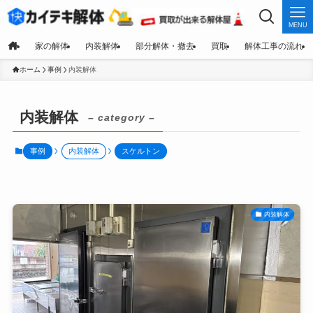
MENU
家の解体
内装解体
部分解体・撤去
買取
解体工事の流れ
ホーム
事例
内装解体
内装解体
– category –
事例
内装解体
スケルトン
内装解体